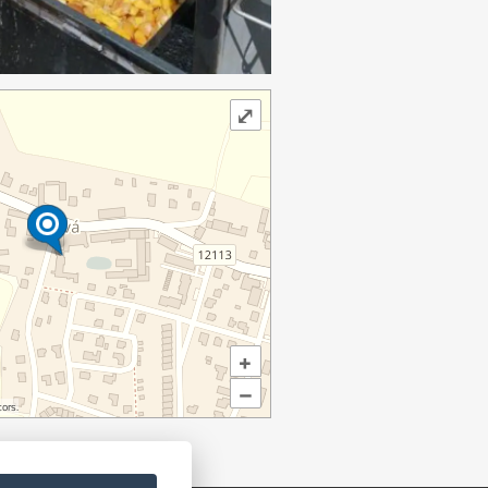
⤢
+
–
ors.