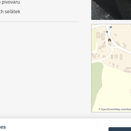
 pivovaru
ch selátek
©
OpenStreetMap
contribut
ies