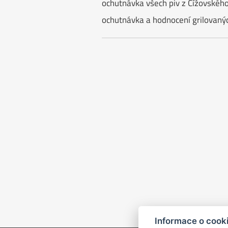
ochutnávka všech piv z Čížovského
ochutnávka a hodnocení grilovaný
Informace o cook