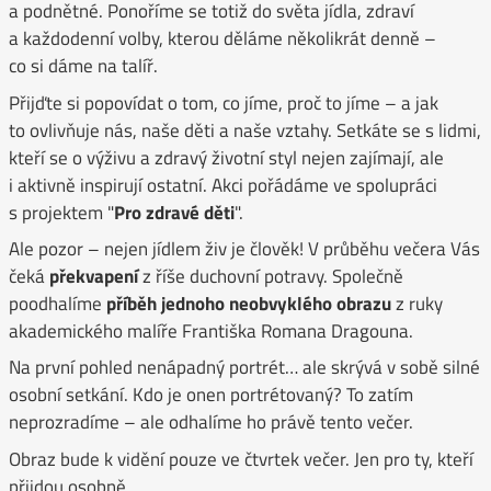
a podnětné. Ponoříme se totiž do světa jídla, zdraví
a každodenní volby, kterou děláme několikrát denně –
co si dáme na talíř.
Přijďte si popovídat o tom, co jíme, proč to jíme – a jak
to ovlivňuje nás, naše děti a naše vztahy. Setkáte se s lidmi,
kteří se o výživu a zdravý životní styl nejen zajímají, ale
i aktivně inspirují ostatní. Akci pořádáme ve spolupráci
s projektem "
Pro zdravé děti
".
Ale pozor – nejen jídlem živ je člověk! V průběhu večera Vás
čeká
překvapení
z říše duchovní potravy. Společně
poodhalíme
příběh jednoho neobvyklého obrazu
z ruky
akademického malíře Františka Romana Dragouna.
Na první pohled nenápadný portrét… ale skrývá v sobě silné
osobní setkání. Kdo je onen portrétovaný? To zatím
neprozradíme – ale odhalíme ho právě tento večer.
Obraz bude k vidění pouze ve čtvrtek večer. Jen pro ty, kteří
přijdou osobně.