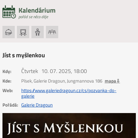
Kalendárium
pořád se něco děje
Jíst s myšlenkou
Čtvrtek
10. 07. 2025, 18:00
Kdy:
Kde:
Písek, Galerie Dragoun, Jungmannova 186
mapa⇩
Web:
https://www.galeriedragoun.cz/cs/pozvanka-do-
galerie
Pořádá:
Galerie Dragoun