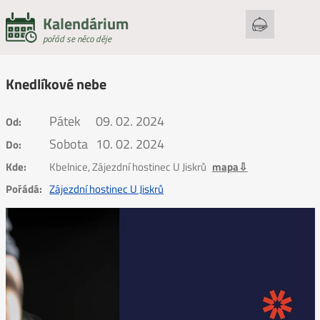
Kalendárium
pořád se něco děje
Knedlíkové nebe
Pátek
09. 02. 2024
Od:
Sobota
10. 02. 2024
Do:
Kde:
Kbelnice, Zájezdní hostinec U Jiskrů
mapa⇩
Pořádá:
Zájezdní hostinec U Jiskrů