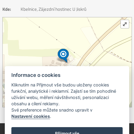
Kde:
Kbelnice, Zájezdní hostinec U Jiskrů
⤢
Informace o cookies
Kliknutím na Přijmout vše budou uloženy cookies
+
funkční, analytické i reklamní. Zajistí se tím pohodlné
užívání webu, měření návštěvnosti, personalizaci
–
obsahu a cílení reklamy.
©
OpenStreetMap
contributors.
Své preference můžete snadno upravit v
Nastavení cookies
.
© Píseckem / Kalendárium (Změna programu vyhrazena!)
(Cookies)
Přijmout vše