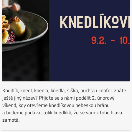
Knedlík, knédl, knedla, kňedla, šiška, buchta i knofel, znáte
ještě jiný název? Přijďte se s námi podělit 2. únorový
víkend, kdy otevřeme knedlíkovou nebeskou bránu
a budeme podávat tolik knedlíků, že se vám z toho hlava
zamotá.