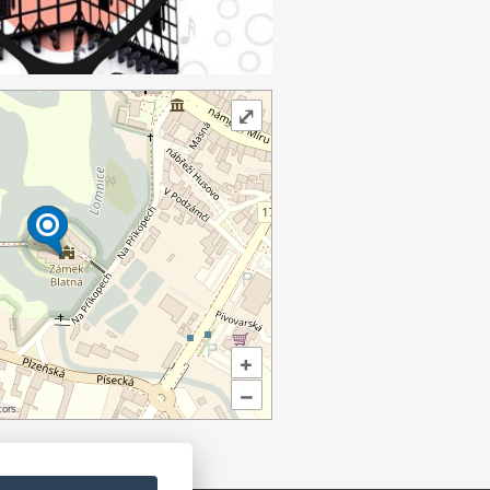
⤢
+
–
ors.