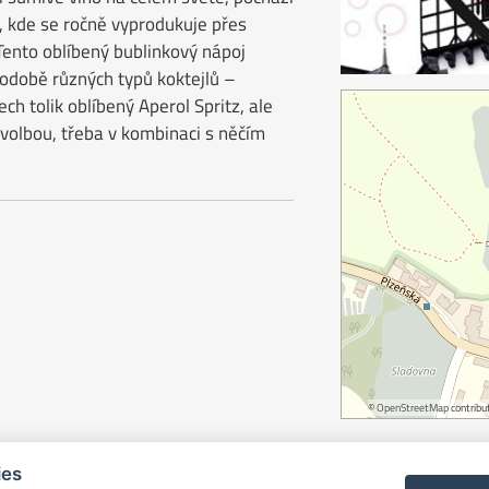
e, kde se ročně vyprodukuje přes
Tento oblíbený bublinkový nápoj
odobě různých typů koktejlů –
ech tolik oblíbený Aperol Spritz, ale
 volbou, třeba v kombinaci s něčím
©
OpenStreetMap
contribut
ies