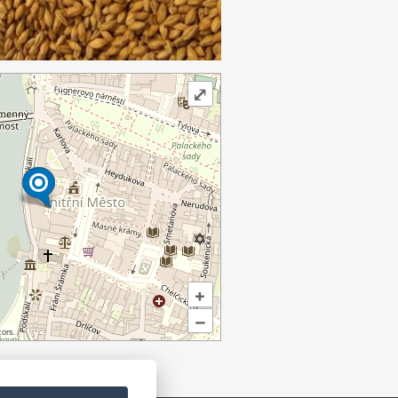
⤢
+
–
ors.