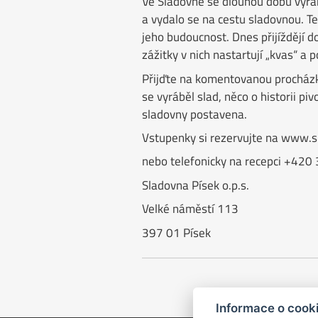
Ve Sladovně se dlouhou dobu vyrábě
a vydalo se na cestu sladovnou. Ten
jeho budoucnost. Dnes přijíždějí do
zážitky v nich nastartují „kvas“ a p
Přijďte na komentovanou procházku
se vyráběl slad, něco o historii pi
sladovny postavena.
Vstupenky si rezervujte na www.s
nebo telefonicky na recepci +420
Sladovna Písek o.p.s.
Velké náměstí 113
397 01 Písek
Informace o cook