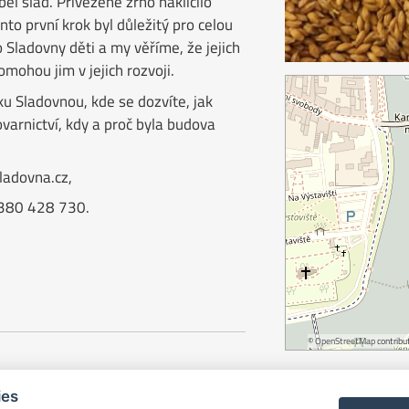
l slad. Přivezené zrno naklíčilo
to první krok byl důležitý pro celou
 Sladovny děti a my věříme, že jejich
omohou jim v jejich rozvoji.
 Sladovnou, kde se dozvíte, jak
vovarnictví, kdy a proč byla budova
ladovna.cz,
 380 428 730.
©
OpenStreetMap
contribut
ies