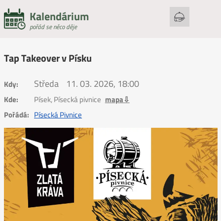
Kalendárium
pořád se něco děje
Tap Takeover v Písku
Středa
11. 03. 2026, 18:00
Kdy:
Kde:
Písek, Písecká pivnice
mapa⇩
Pořádá:
Písecká Pivnice