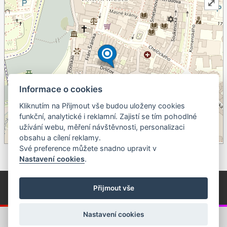
⤢
Informace o cookies
Kliknutím na Přijmout vše budou uloženy cookies
+
funkční, analytické i reklamní. Zajistí se tím pohodlné
užívání webu, měření návštěvnosti, personalizaci
–
obsahu a cílení reklamy.
©
OpenStreetMap
contributors.
Své preference můžete snadno upravit v
Nastavení cookies
.
© Píseckem / Kalendárium (Změna programu vyhrazena!)
(Cookies)
Přijmout vše
© 2018 - 2026 Realizace a správa webu:
Studio QUIN.cz
Nastavení cookies