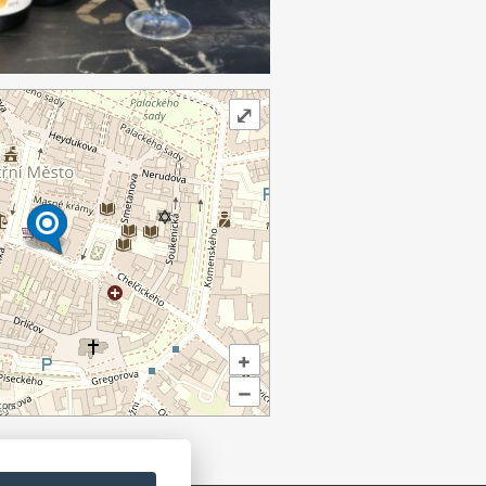
⤢
+
–
ors.