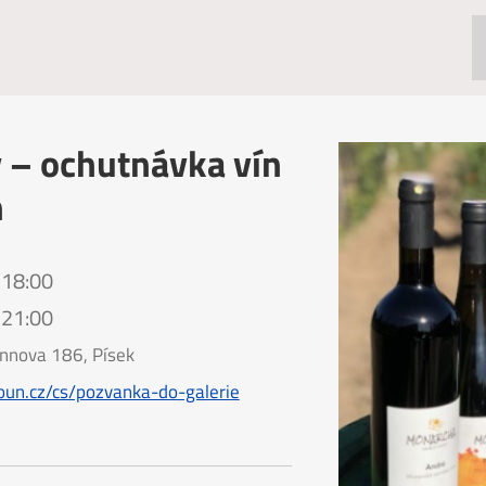
 – ochutnávka vín
n
 18:00
 21:00
nnova 186, Písek
oun.cz/cs/pozvanka-do-galerie