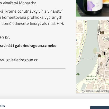
o vinařství Monarcha.
ká, kromě ochutnávky vín z vinařství
ké komentovaná prohlídka vybraných
 domů odnesete linoryt ak. mal. F. R.
80 Kč.
zavináč) galeriedragoun.cz nebo
ww.galeriedragoun.cz
©
OpenStreetMap
contribut
ies